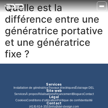
Quelle est la
différence entre une
génératrice portative
et une génératrice
fixe ?
Services
Installation de génératrice
Travaux électriques
Éclairage DEL
Site web
Services
À propos
Réalisations
Financement
Blogues
Contact
Légal
Cookies
Conditions d'utilisation
Politique de confidentialité
Contact
(418) 614-3553
info@del-design.com