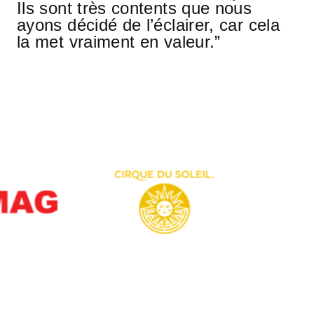
no
Ils sont très contents que nous
Il
ayons décidé de l’éclairer, car cela
ay
la met vraiment en valeur.”
la