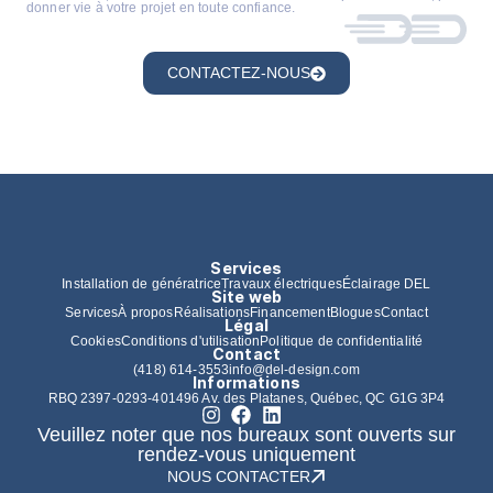
donner vie à votre projet en toute confiance.
CONTACTEZ-NOUS
Services
Installation de génératrice
Travaux électriques
Éclairage DEL
Site web
Services
À propos
Réalisations
Financement
Blogues
Contact
Légal
Cookies
Conditions d'utilisation
Politique de confidentialité
Contact
(418) 614-3553
info@del-design.com
Informations
RBQ 2397-0293-40
1496 Av. des Platanes, Québec, QC G1G 3P4
Veuillez noter que nos bureaux sont ouverts sur
rendez-vous uniquement
NOUS CONTACTER