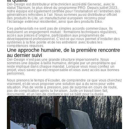
Del-Design est distributeur et technicien accrédité Generac, avec le
statut Titanium, le plus élevé du programme PRO. Depuis juillet 2023,
notre équipe est également certifiée pour l’installation et l’entretien des
génératrices refroidies à l’air. Nous sommes aussi distributeur officiel
des produits In-Lite, un manufacturier européen reconnu pour
l’éclairage extérieur résidentiel, ainsi que des produits Eiko.
Ces partenariats ne sont pas de simples accords commerciaux. Ils
traduisent un engagement mutuel : formations techniques régulières,
accès aux pièces d’origine, participation aux programmes de
développement professionnel. C’est ce qui nous permet d’installer des
systèmes à la fine pointe et de les entretenir avec toutes les
compétences requises.
Une approche humaine, de la première rencontre
au dernier suivi
Del-Design n’est pas une grande structure impersonnelle. Nous
sommes une équipe à taille humaine, dirigée par un propriétaire qui
reste impliqué dans chaque mandat. Lorsque vous nous confiez un
projet, vous savez qui est responsable et vous avez accès aux bonnes
personnes.
Nous prenons le temps d’écouter, de comprendre ce que vous cherchez
vraiment, et de vous proposer une solution qui a du sens pour votre
situation. Pas de vente à pression, pas de surprise en cours de route,
pas de complication après la livraison. Juste un travail bien fait,
documenté, et un lien de confiance qui se bâtit pour la durée.