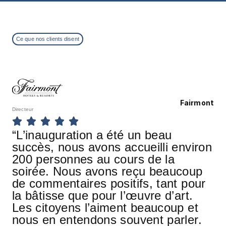
Ce que nos clients disent
Fairmont
Directeur
Chie
“L’inauguration a été un beau
“L
succès, nous avons accueilli environ
su
200 personnes au cours de la
20
soirée. Nous avons reçu beaucoup
so
de commentaires positifs, tant pour
de
la bâtisse que pour l’œuvre d’art.
la
Les citoyens l’aiment beaucoup et
Le
nous en entendons souvent parler.