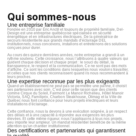
Qui sommes-nous
Une entreprise familiale
Fondée en 2010 par Éric Anctil et toujours de propriété familiale, Del-
Design est une entreprise québécoise spécialisée en sécurité
énergétique et en infrastructures électriques. De la génératrice de
secours résidentielle aux grands mandats d’éclairage DEL
institutionnels, nous concevons, installons et entretenons des solutions
conçues pour durer.
Au cours des quinze dernières années, notre entreprise a grandi à un
rythme soutenu. Cette croissance, nous l’attribuons à quatre valeurs qui
guident chaque décision et chaque projet : le souci du détail, la
transparence, le respect et la communication. Ce ne sont pas des mots
d’affiche. Ce sont les conditions dans lesquelles nous voulons travailler,
et celles que nos clients reconnaissent quand ils nous recommandent à
leurs proches.
Une expertise reconnue par les plus exigeants
Quand un établissement ne peut pas se permettre une panne, il choisit
ses partenaires avec soin. C’est pour cette raison que des clients
comme Cirque du Soleil, Fairmont Le Manoir Richelieu, Hôtel Manoir
Victoria, SAQ, Familiprix, Charbon Steakhouse, Olimag et la Ville de
Québec nous font confiance pour leurs projets électriques et leurs
installations d’éclairage.
Cette confiance, nous la devons à une exécution soignée, à un respect
des délais et à une capacité à répondre aux exigences les plus
élevées. Et cette même rigueur, nous l’appliquons à tous nos projets,
peu importe leur ampleur. Un mandat résidentiel bénéficie de la même
attention qu’un chantier institutionnel.
Des certifications et partenariats qui garantissent
la qualité